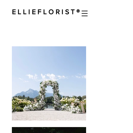
E L L I E F L O R I S T ®