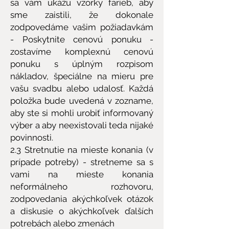
sa vám ukážu vzorky farieb, aby
sme zaistili, že dokonale
zodpovedáme vašim požiadavkám
- Poskytnite cenovú ponuku -
zostavíme komplexnú cenovú
ponuku s úplným rozpisom
nákladov, špeciálne na mieru pre
vašu svadbu alebo udalosť. Každá
položka bude uvedená v zozname,
aby ste si mohli urobiť informovaný
výber a aby neexistovali teda nijaké
povinnosti.
2.3 Stretnutie na mieste konania (v
prípade potreby) - stretneme sa s
vami na mieste konania
neformálneho rozhovoru,
zodpovedania akýchkoľvek otázok
a diskusie o akýchkoľvek ďalších
potrebách alebo zmenách