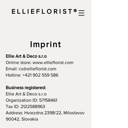
E L L I E F L O R I S T ®
Imprint
Ellie Art & Deco s.r.o
Online store:
www.ellieflorist.com
Email:
cs@ellieflorist.com
Hotline:
+421 902 559 586
Business registered:
Ellie Art & Deco s.r.o
Organization ID:
57158461
Tax ID:
2122588963
Address: Hviezdna 2398/22, Miloslavov
90042, Slovakia