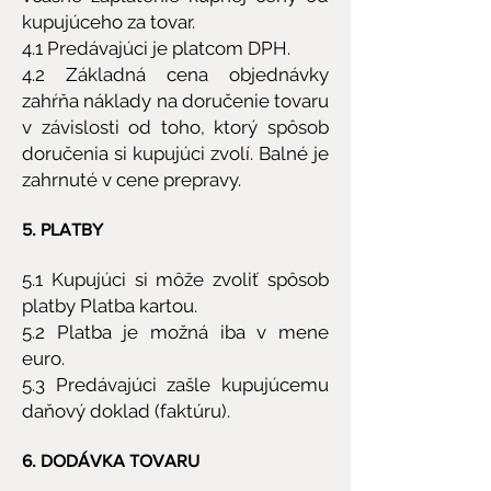
kupujúceho za tovar.
4.1 Predávajúci je platcom DPH.
4.2 Základná cena objednávky
zahŕňa náklady na doručenie tovaru
v závislosti od toho, ktorý spôsob
doručenia si kupujúci zvolí. Balné je
zahrnuté v cene prepravy.
5. PLATBY
5.1 Kupujúci si môže zvoliť spôsob
platby Platba kartou.
5.2 Platba je možná iba v mene
euro.
5.3 Predávajúci zašle kupujúcemu
daňový doklad (faktúru).
6. DODÁVKA TOVARU