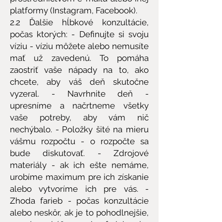
platformy (Instagram, Facebook).
2.2 Ďalšie hĺbkové konzultácie,
počas ktorých: - Definujte si svoju
víziu - víziu môžete alebo nemusíte
mať už zavedenú. To pomáha
zaostriť vaše nápady na to, ako
chcete, aby váš deň skutočne
vyzeral. - Navrhnite deň -
upresníme a načrtneme všetky
vaše potreby, aby vám nič
nechýbalo. - Položky šité na mieru
vášmu rozpočtu - o rozpočte sa
bude diskutovať. - Zdrojové
materiály - ak ich ešte nemáme,
urobíme maximum pre ich získanie
alebo vytvoríme ich pre vás. -
Zhoda farieb - počas konzultácie
alebo neskôr, ak je to pohodlnejšie,