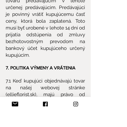
tovaru predávajúcim v lehote
určenej predávajúcim. Predávajúci
je povinný vrátiť kupujúcemu časť
ceny, ktorá bola zaplatená. Toto
musí byť urobené v lehote 14 dní od
prijatia odstúpenia od zmluvy
bezhotovostným prevodom na
bankový účet kupujúceho určený
kupujúcim.
7. POLITIKA VÝMENY A VRÁTENIA
7.1 Keď kupujúci objednávajú tovar
na našej webovej stránke
(ellieflorist.sk), majú právo od
objednávky odstúpiť kedykoľvek
pred dodaním tovaru. Po zrušení
objednávok pošleme kupujúcim
úplnú náhradu. Ak kupujúci zrušia