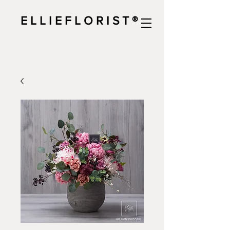
E L L I E F L O R I S T ®