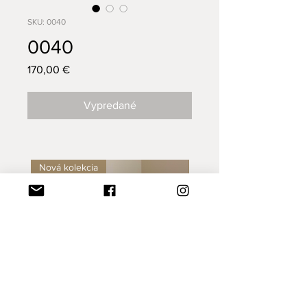
SKU: 0040
0040
Price
170,00 €
Vypredané
Nová kolekcia
Nová kolekcia