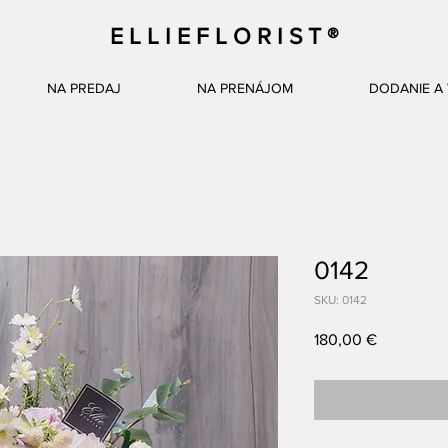
E L L I E F L O R I S T ®
NA PREDAJ
NA PRENÁJOM
DODANIE A 
0142
SKU: 0142
Price
180,00 €