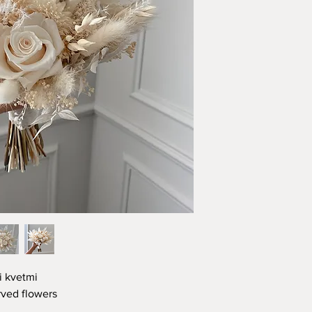
i kvetmi
rved flowers