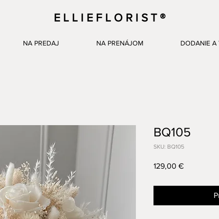
E L L I E F L O R I S T ®
NA PREDAJ
NA PRENÁJOM
DODANIE A 
BQ105
SKU: BQ105
Price
129,00 €
P