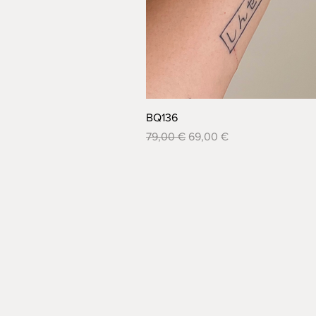
BQ136
Normálna cena
Zľavnená cena
79,00 €
69,00 €