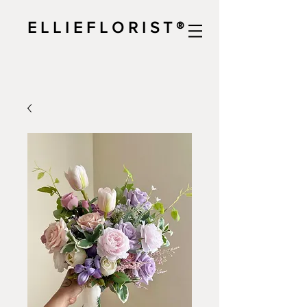
E L L I E F L O R I S T ®