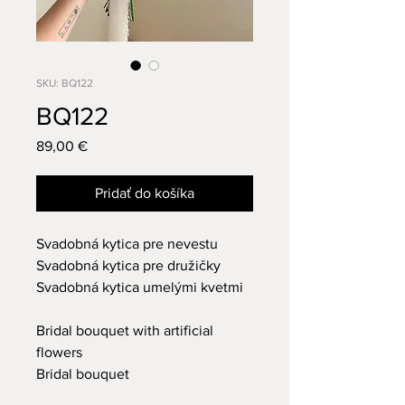
SKU: BQ122
BQ122
Price
89,00 €
Pridať do košíka
Svadobná kytica pre nevestu
Svadobná kytica pre družičky
Svadobná kytica umelými kvetmi
Bridal bouquet with artificial
flowers
Bridal bouquet