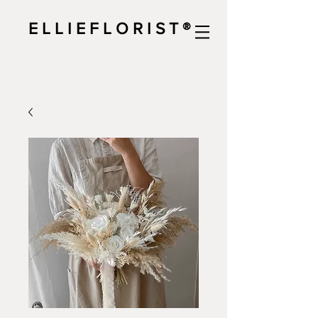
E L L I E F L O R I S T ®