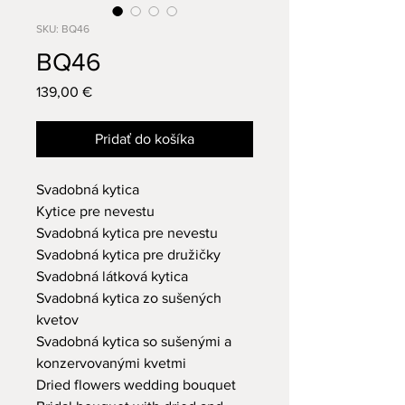
SKU: BQ46
BQ46
Price
139,00 €
Pridať do košíka
Svadobná kytica
Kytice pre nevestu
Svadobná kytica pre nevestu
Svadobná kytica pre družičky
Svadobná látková kytica
Svadobná kytica zo sušených
kvetov
Svadobná kytica so sušenými a
konzervovanými kvetmi
Dried flowers wedding bouquet