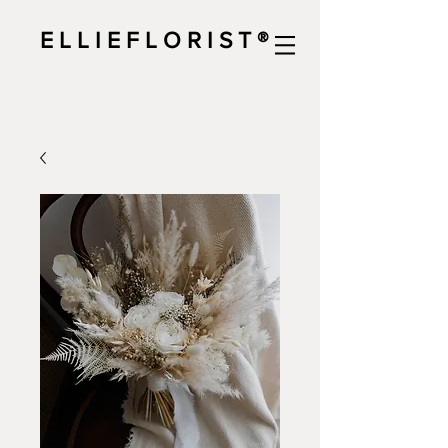
E L L I E F L O R I S T ®