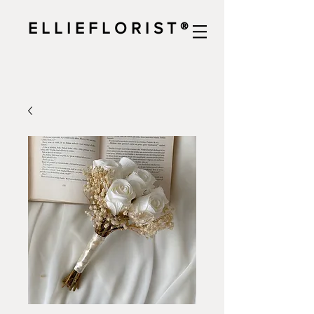
E L L I E F L O R I S T ®