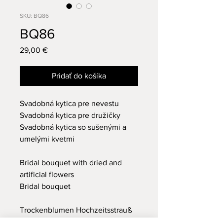
SKU: BQ86
BQ86
Price
29,00 €
Pridať do košíka
Svadobná kytica pre nevestu
Svadobná kytica pre družičky
Svadobná kytica so sušenými a
umelými kvetmi
Bridal bouquet with dried and
artificial flowers
Bridal bouquet
Trockenblumen Hochzeitsstrauß