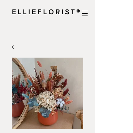
E L L I E F L O R I S T ®