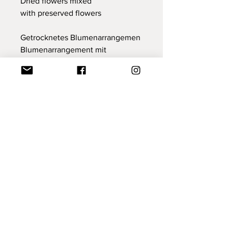
Dried flowers mixed
with preserved flowers
Getrocknetes Blumenarrangemen
Blumenarrangement mit
getrockneten und konservierten
Blüten
Nová kolekcia
Nová kolekcia