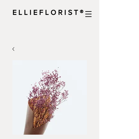
E L L I E F L O R I S T ®