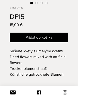
SKU: DF15
DF15
Price
15,00 €
Pridať do košíka
Sušené kvety s umelými kvetmi
Dried flowers mixed with artificial
flowers
Trockenblumenstrauß
Künstliche getrocknete Blumen
Nová kolekcia
Nová kolekcia