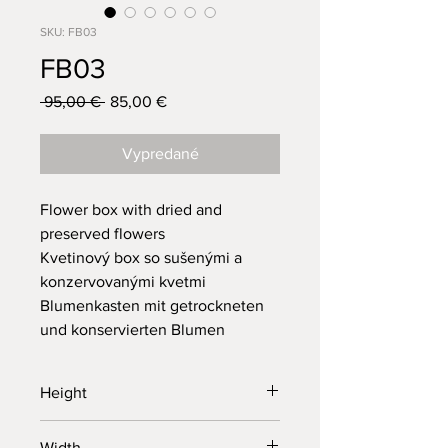
SKU: FB03
FB03
Normálna
 95,00 € 
85,00 €
Zľavnená
cena
cena
Vypredané
Flower box with dried and
preserved flowers
Kvetinový box so sušenými a
konzervovanými kvetmi
Blumenkasten mit getrockneten
und konservierten Blumen
Height
33 cm
Width