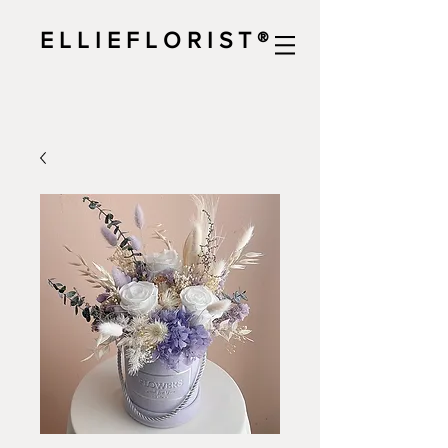
E L L I E F L O R I S T ®