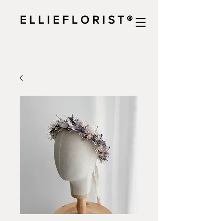
E L L I E F L O R I S T ®