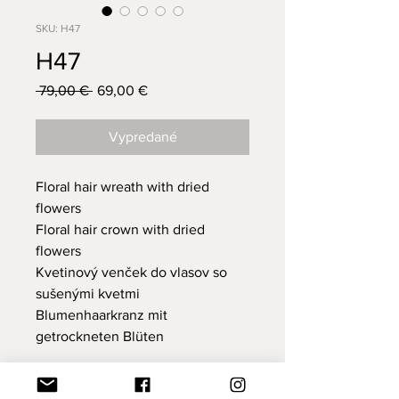
SKU: H47
H47
Normálna
 79,00 € 
69,00 €
Zľavnená
cena
cena
Vypredané
Floral hair wreath with dried
flowers
Floral hair crown with dried
flowers
Kvetinový venček do vlasov so
sušenými kvetmi
Blumenhaarkranz mit
getrockneten Blüten