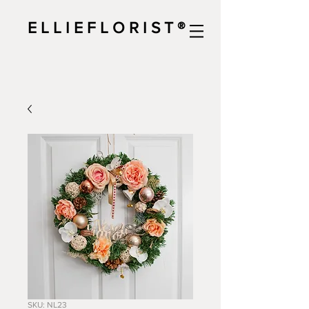
E L L I E F L O R I S T ®
SKU: NL23