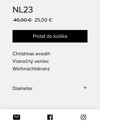
NL23
Normálna
 45,00 € 
25,00 €
Zľavnená
cena
cena
Pridať do košíka
Christmas wreath
Vianočný veniec
Weihnachtskranz
Diameter
40 cm
Nová kolekcia
Nová kolekcia