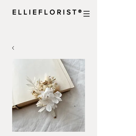
E L L I E F L O R I S T ®