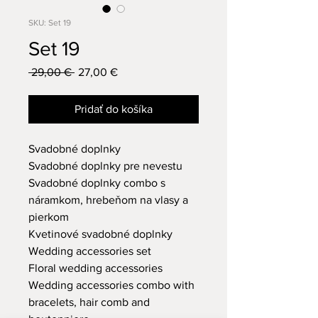
SKU: Set 19
Set 19
Normálna
 29,00 € 
27,00 €
Zľavnená
cena
cena
Pridať do košíka
Svadobné doplnky
Svadobné doplnky pre nevestu
Svadobné doplnky combo s
náramkom, hrebeňom na vlasy a
pierkom
Kvetinové svadobné doplnky
Wedding accessories set
Floral wedding accessories
Wedding accessories combo with
bracelets, hair comb and