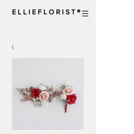
E L L I E F L O R I S T ®