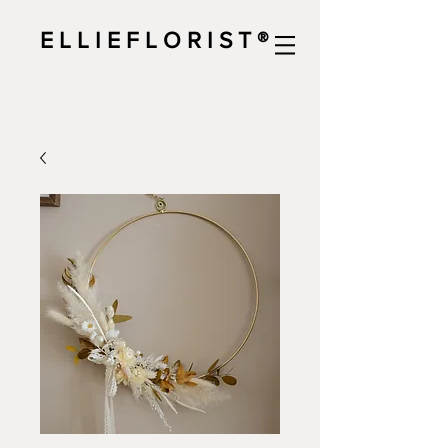
E L L I E F L O R I S T ®