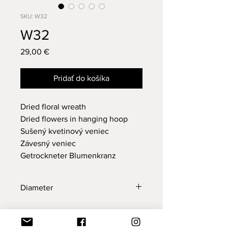
SKU: W32
W32
Price
29,00 €
Pridať do košíka
Dried floral wreath
Dried flowers in hanging hoop
Sušený kvetinový veniec
Závesný veniec
Getrockneter Blumenkranz
Diameter
30 cm